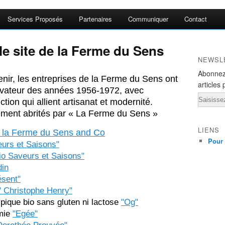
Services Proposés
Partenaires
Communiquer
Contact
le site de la Ferme du Sens
NEWSL
Abonnez
nir, les entreprises de la Ferme du Sens ont
articles 
novateur des années 1956-1972, avec
Email
ion qui allient artisanat et modernité.
lement abrités par « La Ferme du Sens »
LIENS
e la Ferme du Sens and Co
Pour 
urs et Saisons"
bio Saveurs et Saisons"
din
ésent"
" Christophe Henry"
pique bio sans gluten ni lactose
"Og"
mie
"Egée"