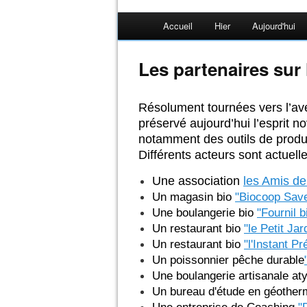
Accueil
Hier
Aujourd'hui
Les partenaires sur 
Résolument tournées vers l’ave
préservé aujourd’hui l’esprit 
notamment des outils de product
Différents acteurs sont actuel
Une association
les Amis d
Un magasin bio
"Biocoop Save
Une boulangerie bio
"Fournil 
Un restaurant bio
"le Petit Jar
Un restaurant bio
"l'Instant Pr
Un poissonnier pêche durable
Une boulangerie artisanale aty
Un bureau d'étude en géother